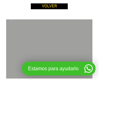
VOLVER
Estamos para ayudarlo
© 2025 hecho por
MUGATU media
. Hecho
con
Wix.com