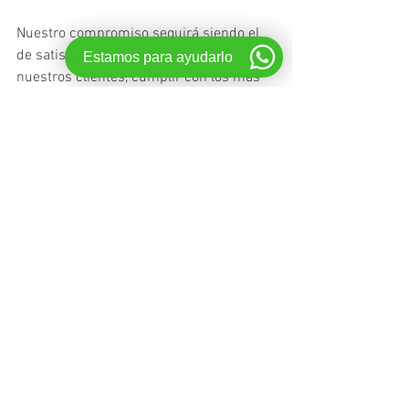
Nuestro compromiso seguirá siendo el 
de satisfacer las necesidades de 
Estamos para ayudarlo
nuestros clientes, cumplir con los más 
altos estándares éticos y profesionales, 
garantizando la seguridad y la eficiencia 
en cada envío de mercaderías. ¡Confía 
en nosotros para tus necesidades de 
transporte internacional! Estamos aquí 
para ayudarte en todo momento.
Ver todo
Entradas recientes