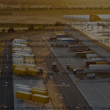
y anticipar las necesidades de nuestros clientes, ofreciendo so
ortación
r y mantener procesos eficientes que garanticen la puntualidad,
de transporte multimodal cuando sea necesario.
esentar y colaborar con las mejores empresas de transporte del
 tipo de carga, y fomentando relaciones de beneficio mutuo.
ionar constantemente nuestros procesos y servicios, adaptándo
experiencia en el sector.
 que todas nuestras operaciones cumplan con las leyes y regulac
s éticos y profesionales.
porte de carga terrestre desde y hacia Argentina, Brasil, Paraguay