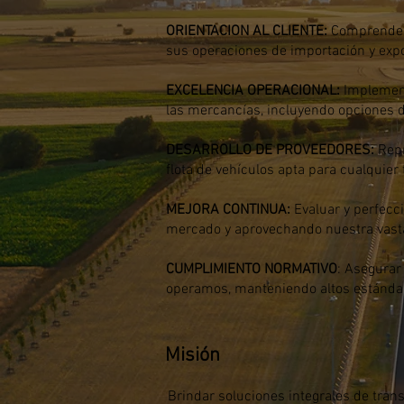
ORIENTACION AL CLIENTE:
Comprender 
sus operaciones de importación y exp
EXCELENCIA OPERACIONAL:
Implementa
las mercancías, incluyendo opciones 
DESARROLLO DE PROVEEDORES:
Repr
flota de vehículos apta para cualquier
MEJORA CONTINUA:
Evaluar y perfecc
mercado y aprovechando nuestra vasta 
CUMPLIMIENTO NORMATIVO
: Asegurar
operamos, manteniendo altos estándare
Misión
Brindar soluciones integrales de trans