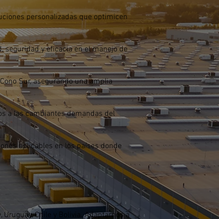
luciones personalizadas que optimicen
 seguridad y eficacia en el manejo de
 Cono Sur, asegurando una amplia
nos a las cambiantes demandas del
iones aplicables en los países donde
, Uruguay, Chile y Bolivia. Adaptarnos a